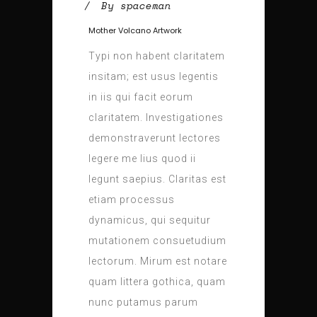
By
spaceman
Mother Volcano Artwork
Typi non habent claritatem
insitam; est usus legentis
in iis qui facit eorum
claritatem. Investigationes
demonstraverunt lectores
legere me lius quod ii
legunt saepius. Claritas est
etiam processus
dynamicus, qui sequitur
mutationem consuetudium
lectorum. Mirum est notare
quam littera gothica, quam
nunc putamus parum