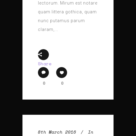
lectorum. Mirum est notare
quam littera gothica, quam
nunc putamus parum
claram,...
Share
0
0
8th March 2016
In