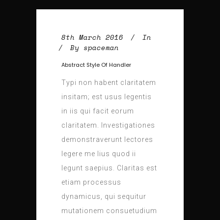
8th March 2016
In
By
spaceman
Abstract Style Of Handler
Typi non habent claritatem
insitam; est usus legentis
in iis qui facit eorum
claritatem. Investigationes
demonstraverunt lectores
legere me lius quod ii
legunt saepius. Claritas est
etiam processus
dynamicus, qui sequitur
mutationem consuetudium