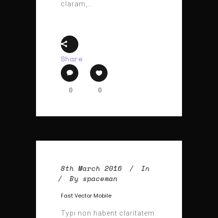
claram,...
Share
0
0
8th March 2016
In
By
spaceman
Fast Vector Mobile
Typi non habent claritatem