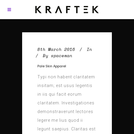
8th March 2016
In
By
spaceman
Pale Skin Apparel
Typi non habent claritatem
insitam; est usus legentis
in iis qui facit eorum
claritatem. Investigationes
demonstraverunt lectores
legere me lius quod ii
legunt saepius. Claritas est