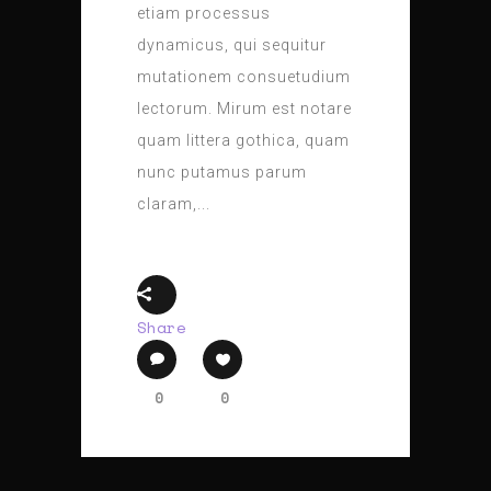
etiam processus
dynamicus, qui sequitur
mutationem consuetudium
lectorum. Mirum est notare
quam littera gothica, quam
nunc putamus parum
claram,...
Share
0
0