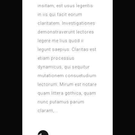
insitam; est usus legentis
in iis qui facit eorum
claritatem. Investigationes
demonstraverunt lectores
legere me lius quod ii
legunt saepius. Claritas est
etiam processus
dynamicus, qui sequitur
mutationem consuetudium
lectorum. Mirum est notare
quam littera gothica, quam
nunc putamus parum
claram,...